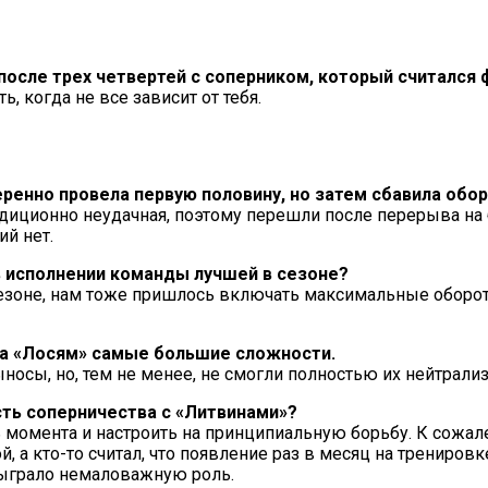
 после трех четвертей с соперником, который считался
, когда не все зависит от тебя.
еренно провела первую половину, но затем сбавила обо
 традиционно неудачная, поэтому перешли после перерыва 
ий нет.
 в исполнении команды лучшей в сезоне?
езоне, нам тоже пришлось включать максимальные обороты.
ла «Лосям» самые большие сложности.​
ыносы, но, тем не менее, не смогли полностью их нейтрали
сть соперничества с «Литвинами»?
 момента и настроить на принципиальную борьбу. К сожале
 а кто-то считал, что появление раз в месяц на трениров
 сыграло немаловажную роль.