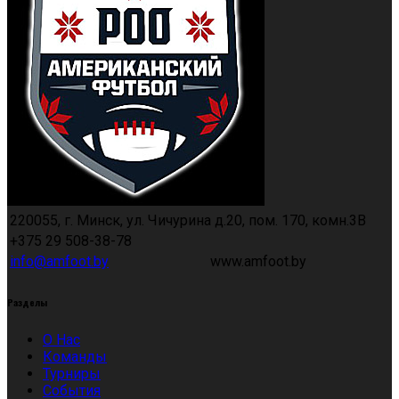
220055, г. Минск, ул. Чичурина д.20, пом. 170, комн.3В
+375 29 508-38-78
info@amfoot.by
www.amfoot.by
Разделы
О Нас
Команды
Турниры
События