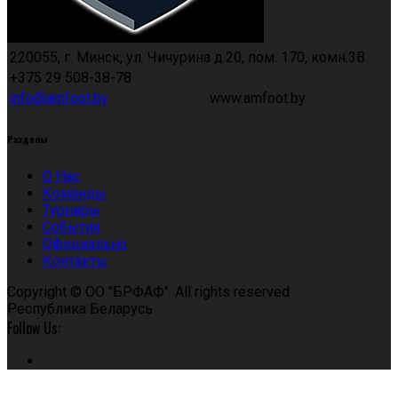
220055, г. Минск, ул. Чичурина д.20, пом. 170, комн.3В
+375 29 508-38-78
info@amfoot.by
www.amfoot.by
Разделы
О Нас
Команды
Турниры
События
Официально
Контакты
Copyright © ОО "БРФАФ". All rights reserved
Республика Беларусь
Follow Us: